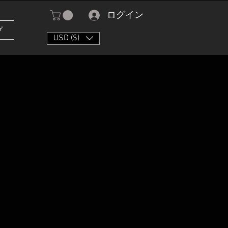
ログイン
プ
USD ($)