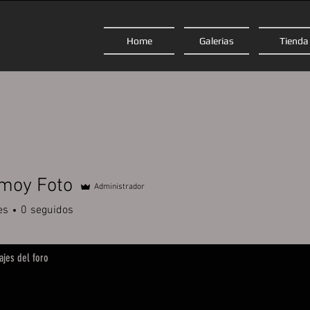
Home
Galerias
Tienda
oy Foto
Administrador
es
0
seguidos
jes del foro