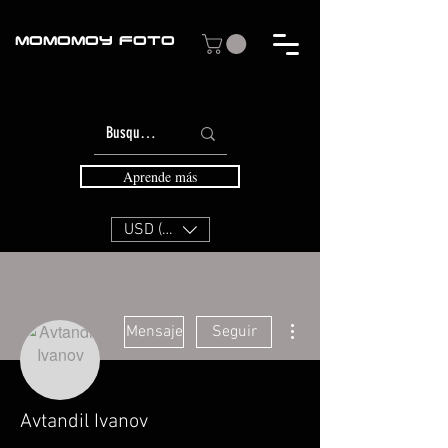
MOMOMOY FOTO
Aprende más
USD ($)
Más acciones
Mensaje
Seguir
Avtandil Ivanov