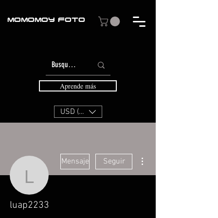
MOMOMOY FOTO
Aprende más
USD ($)
Más acciones
Mensaje
Seguir
luap2233
luap2233