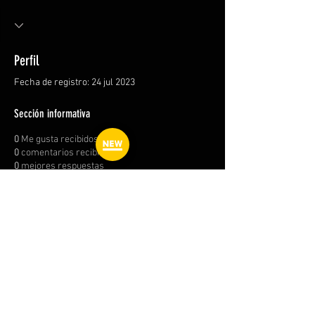
Perfil
Fecha de registro: 24 jul 2023
Sección informativa
0
Me gusta recibidos
0
comentarios recibidos
0
mejores respuestas
Preguntas más frecuentes
FORO
Envío y devoluciones
Términos y condiciones